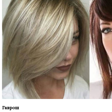
Гаврош