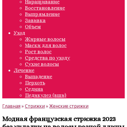
Наращивание
Восстановление
Выпрямление
Завивка
Объем
Уход
Жирные волосы
Маски для волос
Рост волос
Средства по уходу
Сухие волосы
Лечение
Выпадение
Перхоть
Седина
Педикулез (вши)
Главная
»
Стрижки
»
Женские стрижки
Модная французская стрижка 2023
без укладки на волосы разной длины