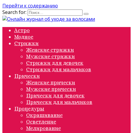
Перейти к содержанию
Search for:
Астро
Модное
Стрижки
Женские стрижки
Мужские стрижки
Стрижки для девочек
Стрижки для мальчиков
Прически
Женские прически
Мужские прически
Прически для девочек
Прически для мальчиков
Процедуры
Окрашивание
Осветление
Мелирование