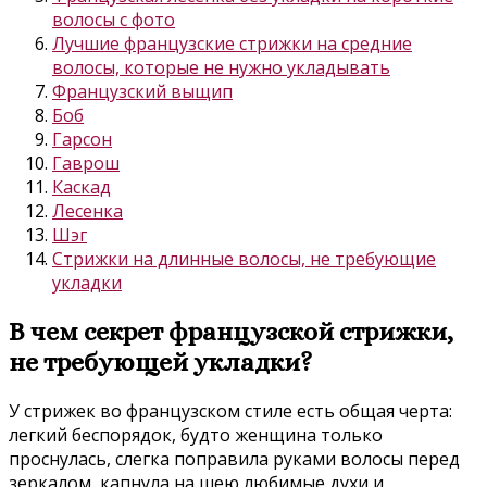
волосы с фото
Лучшие французские стрижки на средние
волосы, которые не нужно укладывать
Французский выщип
Боб
Гарсон
Гаврош
Каскад
Лесенка
Шэг
Стрижки на длинные волосы, не требующие
укладки
В чем секрет французской стрижки,
не требующей укладки?
У стрижек во французском стиле есть общая черта:
легкий беспорядок, будто женщина только
проснулась, слегка поправила руками волосы перед
зеркалом, капнула на шею любимые духи и