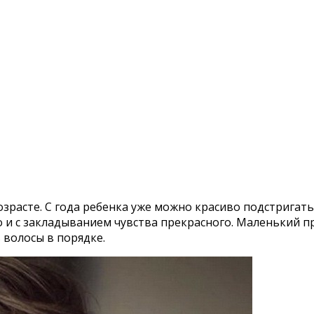
расте. С года ребенка уже можно красиво подстригать 
о и с закладыванием чувства прекрасного. Маленький п
 волосы в порядке.