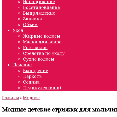
Наращивание
Восстановление
Выпрямление
Завивка
Объем
Уход
Жирные волосы
Маски для волос
Рост волос
Средства по уходу
Сухие волосы
Лечение
Выпадение
Перхоть
Седина
Педикулез (вши)
Главная
»
Модное
Модные детские стрижки для мальчико