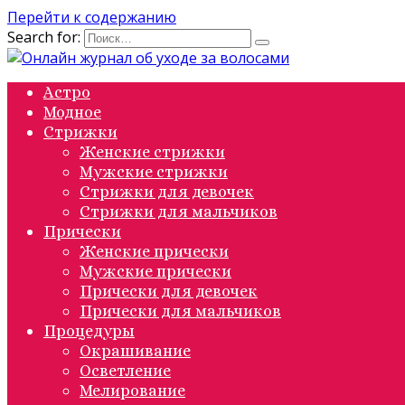
Перейти к содержанию
Search for:
Астро
Модное
Стрижки
Женские стрижки
Мужские стрижки
Стрижки для девочек
Стрижки для мальчиков
Прически
Женские прически
Мужские прически
Прически для девочек
Прически для мальчиков
Процедуры
Окрашивание
Осветление
Мелирование