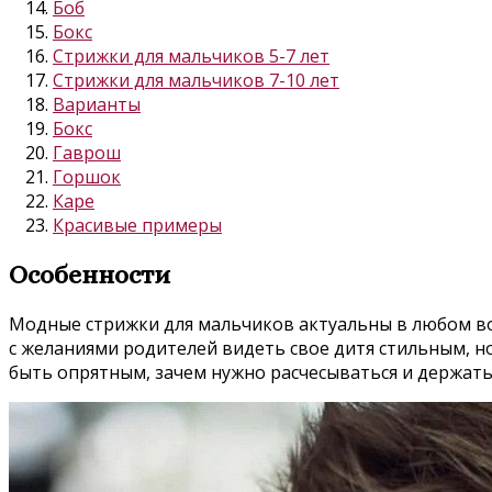
Боб
Бокс
Стрижки для мальчиков 5-7 лет
Стрижки для мальчиков 7-10 лет
Варианты
Бокс
Гаврош
Горшок
Каре
Красивые примеры
Особенности
Модные стрижки для мальчиков актуальны в любом воз
с желаниями родителей видеть свое дитя стильным, н
быть опрятным, зачем нужно расчесываться и держать